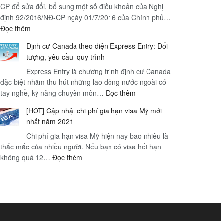
CP để sửa đổi, bổ sung một số điều khoản của Nghị
rẻ
tầm
định 92/2016/NĐ-CP ngày 01/7/2016 của Chính phủ…
4n3d
quan
:
Đọc thêm
|
trọng
Nội
Hà
Định cư Canada theo diện Express Entry: Đối
dung
Nội
tượng, yêu cầu, quy trình
Nghị
–
Express Entry là chương trình định cư Canada
định
Thị
đặc biệt nhằm thu hút những lao động nước ngoài có
89/2019/NĐ-
trấn
:
tay nghề, kỹ năng chuyên môn…
CP
Đọc thêm
Sapa
Định
của
mờ
[HOT] Cập nhật chi phí gia hạn visa Mỹ mới
cư
chính
sương
nhất năm 2021
Canada
phủ
–
Chi phí gia hạn visa Mỹ hiện nay bao nhiêu là
theo
Hà
thắc mắc của nhiều người. Nếu bạn có visa hết hạn
diện
Nội
:
không quá 12…
Đọc thêm
Express
[HOT]
Entry:
Cập
Đối
nhật
tượng,
chi
yêu
phí
cầu,