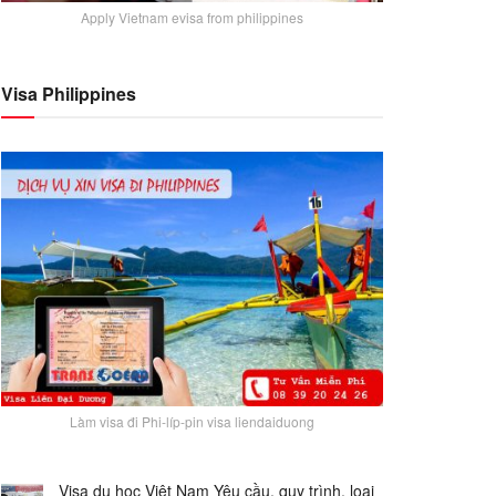
Apply Vietnam evisa from philippines
Visa Philippines
Làm visa đi Phi-líp-pin visa liendaiduong
Visa du học Việt Nam Yêu cầu, quy trình, loại