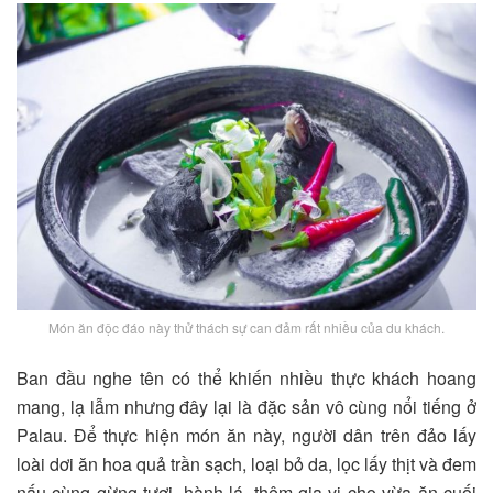
Món ăn độc đáo này thử thách sự can đảm rất nhiều của du khách.
Ban đầu nghe tên có thể khiến nhiều thực khách hoang
mang, lạ lẫm nhưng đây lại là đặc sản vô cùng nổi tiếng ở
Palau. Để thực hiện món ăn này, người dân trên đảo lấy
loài dơi ăn hoa quả trần sạch, loại bỏ da, lọc lấy thịt và đem
nấu cùng gừng tươi, hành lá, thêm gia vị cho vừa ăn cuối