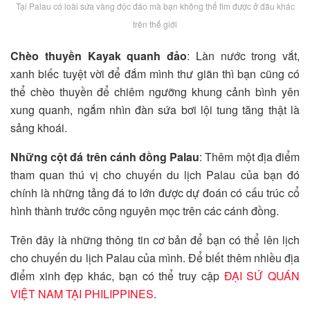
Tại Palau có loài sứa vàng độc đáo mà bạn không thể tìm được ở đâu khác
trên thế giới
Chèo thuyền Kayak quanh đảo
: Làn nước trong vắt,
xanh biếc tuyệt vời để đắm mình thư giãn thì bạn cũng có
thể chèo thuyền để chiêm ngưỡng khung cảnh bình yên
xung quanh, ngắm nhìn đàn sứa bơi lội tung tăng thật là
sảng khoái.
Những cột đá trên cánh đồng Palau
: Thêm một địa điểm
tham quan thú vị cho chuyến du lịch Palau của bạn đó
chính là những tảng đá to lớn được dự đoán có cấu trúc cổ
hình thành trước công nguyên mọc trên các cánh đồng.
Trên đây là những thông tin cơ bản để bạn có thể lên lịch
cho chuyến du lịch Palau của mình. Để biết thêm nhiều địa
điểm xinh đẹp khác, bạn có thể truy cập
ĐẠI SỨ QUÁN
VIỆT NAM TẠI PHILIPPINES
.