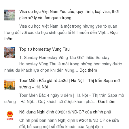
Visa du học Việt Nam Yêu cầu, quy trình, loại visa, thời
gian xử lý và tầm quan trọng
Visa du học Việt Nam là một trong những yếu tố quan
trọng đối với các du học sinh quốc tế khi muốn đến Việt…
Đọc
:
thêm
Visa
Top 10 homestay Vũng Tàu
du
học
1. Sunday Homestay Vũng Tàu Giới thiệu Sunday
Việt
Homestay Vũng Tàu là một trong những homestay được
:
nhiều du khách lựa chọn khi đến Vũng…
Nam
Đọc thêm
Top
Yêu
Tour Miền Bắc giá rẻ 4n3d | Hà Nội – Thị trấn Sapa mờ
10
cầu,
sương – Hà Nội
homestay
quy
Tour Miền Bắc 4 ngày 3 đêm | Hà Nội – Thị trấn Sapa mờ
Vũng
trình,
:
sương – Hà Nội… Quý khách sẽ được khám phá…
Tàu
Đọc thêm
loại
Tour
visa,
Nội dung Nghị định 89/2019/NĐ-CP của chính phủ
Miền
thời
Chính phủ ban hành Nghị định 89/2019/NĐ-CP để sửa
Bắc
gian
đổi, bổ sung một số điều khoản của Nghị định
giá
xử