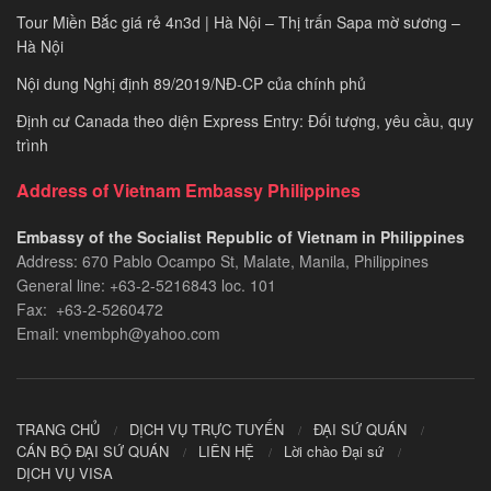
Tour Miền Bắc giá rẻ 4n3d | Hà Nội – Thị trấn Sapa mờ sương –
Hà Nội
Nội dung Nghị định 89/2019/NĐ-CP của chính phủ
Định cư Canada theo diện Express Entry: Đối tượng, yêu cầu, quy
trình
Address of Vietnam Embassy Philippines
Embassy of the Socialist Republic of Vietnam in Philippines​
Address: 670 Pablo Ocampo St, Malate, Manila, Philippines
General line: +63-2-5216843​​​ loc. 101
Fax: +63-2-5260472​
Email: vnembph@yahoo.com​
TRANG CHỦ
DỊCH VỤ TRỰC TUYẾN
ĐẠI SỨ QUÁN
CÁN BỘ ĐẠI SỨ QUÁN
LIÊN HỆ
Lời chào Đại sứ
DỊCH VỤ VISA