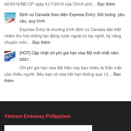
:
92/2016/NĐ-CP ngày 01/7/2016 của Chính phủ…
Đọc thêm
rẻ
lý
Nội
4n3d
và
Định cư Canada theo diện Express Entry: Đối tượng, yêu
dung
|
tầm
cầu, quy trình
Nghị
Hà
quan
Express Entry là chương trình định cư Canada đặc biệt
định
Nội
trọng
nhằm thu hút những lao động nước ngoài có tay nghề, kỹ năng
89/2019
–
:
chuyên môn…
Đọc thêm
CP
Thị
Định
của
trấn
[HOT] Cập nhật chi phí gia hạn visa Mỹ mới nhất năm
cư
chính
Sapa
2021
Canada
phủ
mờ
Chi phí gia hạn visa Mỹ hiện nay bao nhiêu là thắc mắc
theo
sương
của nhiều người. Nếu bạn có visa hết hạn không quá 12…
diện
Đọc
–
:
thêm
Express
Hà
[HOT]
Entry:
Nội
Cập
Đối
nhật
tượng,
chi
yêu
phí
cầu,
Vietnam Embassy Philippines
gia
quy
hạn
trình