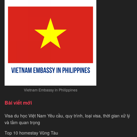
visa
Mỹ
mới
nhất
năm
2021
Vietnam Embassy in Philippines
Bài viết mới
Visa du học Việt Nam Yêu cầu, quy trình, loại visa, thời gian xử lý
và tầm quan trọng
Top 10 homestay Vũng Tàu