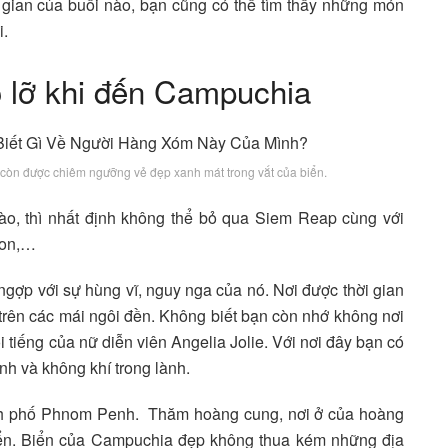
 gian của buổi nào, bạn cũng có thể tìm thấy những món
i.
 lỡ khi đến Campuchia
còn được chiêm ngưỡng vẻ đẹp xanh mát trong vắt của biển.
ào, thì nhất định không thể bỏ qua Siem Reap cùng với
yon,…
ngợp với sự hùng vĩ, nguy nga của nó. Nơi được thời gian
trên các mái ngôi đền. Không biết bạn còn nhớ không nơi
 tiếng của nữ diễn viên Angelia Jolie. Với nơi đây bạn có
nh và không khí trong lành.
hành phố Phnom Penh. Thăm hoàng cung, nơi ở của hoàng
iển. Biển của Campuchia đẹp không thua kém những địa