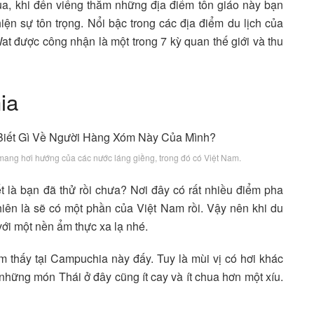
ùa, khi đến viếng thăm những địa điểm tôn giáo này bạn
n sự tôn trọng. Nổi bậc trong các địa điểm du lịch của
t được công nhận là một trong 7 kỳ quan thế giới và thu
ia
ng hơi hướng của các nước láng giềng, trong đó có Việt Nam.
 là bạn đã thử rồi chưa? Nơi đây có rất nhiều điểm pha
hiên là sẽ có một phần của Việt Nam rồi. Vậy nên khi du
với một nền ẩm thực xa lạ nhé.
 thấy tại Campuchia này đấy. Tuy là mùi vị có hơi khác
 những món Thái ở đây cũng ít cay và ít chua hơn một xíu.