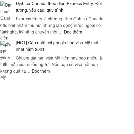
Định cư Canada theo diện Express Entry: Đối
dung
Nội
tượng, yêu cầu, quy trình
Nghị
–
Express Entry là chương trình định cư Canada
định
Thị
đặc biệt nhằm thu hút những lao động nước ngoài có
89/2019/NĐ-
trấn
:
tay nghề, kỹ năng chuyên môn…
CP
Đọc thêm
Sapa
Định
của
mờ
[HOT] Cập nhật chi phí gia hạn visa Mỹ mới
cư
chính
sương
nhất năm 2021
Canada
phủ
–
Chi phí gia hạn visa Mỹ hiện nay bao nhiêu là
theo
Hà
thắc mắc của nhiều người. Nếu bạn có visa hết hạn
diện
Nội
:
không quá 12…
Đọc thêm
Express
[HOT]
Entry:
Cập
Đối
nhật
tượng,
chi
yêu
phí
cầu,
gia
quy
hạn
trình
visa
Mỹ