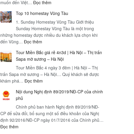
:
muốn đến Việt…
Đọc thêm
Visa
Top 10 homestay Vũng Tàu
du
1. Sunday Homestay Vũng Tàu Giới thiệu
học
Sunday Homestay Vũng Tàu là một trong
Việt
những homestay được nhiều du khách lựa chọn khi
Nam
:
đến Vũng…
Đọc thêm
Yêu
Top
cầu,
Tour Miền Bắc giá rẻ 4n3d | Hà Nội – Thị trấn
10
quy
Sapa mờ sương – Hà Nội
homestay
trình,
Tour Miền Bắc 4 ngày 3 đêm | Hà Nội – Thị
Vũng
loại
trấn Sapa mờ sương – Hà Nội… Quý khách sẽ được
Tàu
visa,
:
khám phá…
Đọc thêm
thời
Tour
gian
Nội dung Nghị định 89/2019/NĐ-CP của chính
Miền
xử
phủ
Bắc
lý
Chính phủ ban hành Nghị định 89/2019/NĐ-
giá
và
CP để sửa đổi, bổ sung một số điều khoản của Nghị
rẻ
tầm
định 92/2016/NĐ-CP ngày 01/7/2016 của Chính phủ…
4n3d
quan
:
Đọc thêm
|
trọng
Nội
Hà