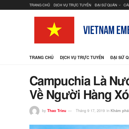
TRANG CHỦ
DỊCH VỤ TRỰC TUYẾN
ĐẠI SỨ QUÁN
CÁ
TRANG CHỦ
DỊCH VỤ TRỰC TUYẾN
ĐẠI SỨ 
Campuchia Là Nướ
Về Người Hàng X
by
Thao Trieu
Tháng 9 17, 2019
in
Khám phá 