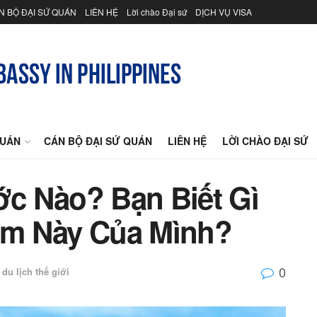
N BỘ ĐẠI SỨ QUÁN
LIÊN HỆ
Lời chào Đại sứ
DỊCH VỤ VISA
QUÁN
CÁN BỘ ĐẠI SỨ QUÁN
LIÊN HỆ
LỜI CHÀO ĐẠI SỨ
c Nào? Bạn Biết Gì
óm Này Của Mình?
0
du lịch thế giới