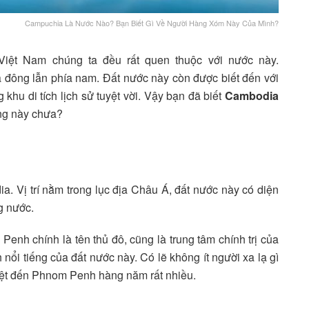
Campuchia Là Nước Nào? Bạn Biết Gì Về Người Hàng Xóm Này Của Mình?
iệt Nam chúng ta đều rất quen thuộc với nước này.
 đông lẫn phía nam. Đất nước này còn được biết đến với
khu di tích lịch sử tuyệt vời. Vậy bạn đã biết
Cambodia
ềng này chưa?
. Vị trí nằm trong lục địa Châu Á, đất nước này có diện
g nước.
nh chính là tên thủ đô, cũng là trung tâm chính trị của
ổi tiếng của đất nước này. Có lẽ không ít người xa lạ gì
iệt đến Phnom Penh hàng năm rất nhiều.