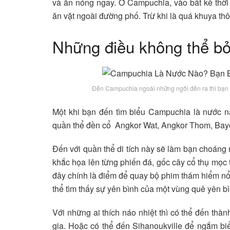
và ăn nóng ngay. Ở Campuchia, vào bất kể thời
ăn vặt ngoài đường phố. Trừ khi là quá khuya thô
Những điều không thể bỏ
Đến Campuchia ngoài những ngôi đền ra thì bạn 
Một khi bạn đến tìm biểu Campuchia là nước n
quần thể đền cổ Angkor Wat, Angkor Thom, Ba
Đến với quần thể di tích này sẽ làm bạn choáng 
khắc họa lên từng phiến đá, gốc cây cổ thụ mọc 
đây chính là điểm để quay bộ phim thám hiểm nổi
thể tìm thấy sự yên bình của một vùng quê yên bì
Với những ai thích náo nhiệt thì có thể đến t
gia. Hoặc có thể đến Sihanoukville để ngắm b