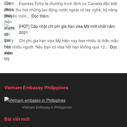
Express Entry là chương trình định cư Canada đặc biệt
định
Nội
trọng
nhằm thu hút những lao động nước ngoài có tay nghề, kỹ năng
89/2019
–
:
chuyên môn…
Đọc thêm
CP
Thị
Định
của
trấn
[HOT] Cập nhật chi phí gia hạn visa Mỹ mới nhất năm
cư
chính
Sapa
2021
Canada
phủ
mờ
Chi phí gia hạn visa Mỹ hiện nay bao nhiêu là thắc mắc
theo
sương
của nhiều người. Nếu bạn có visa hết hạn không quá 12…
diện
Đọc
–
:
thêm
Express
Hà
[HOT]
Entry:
Nội
Cập
Đối
nhật
tượng,
chi
yêu
phí
cầu,
Vietnam Embassy Philippines
gia
quy
hạn
trình
visa
Vietnam Embassy in Philippines
Mỹ
mới
Bài viết mới
nhất