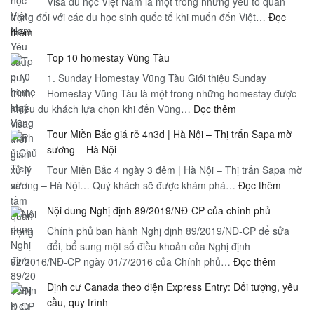
Visa du học Việt Nam là một trong những yếu tố quan
trọng đối với các du học sinh quốc tế khi muốn đến Việt…
Đọc
:
thêm
Visa
Top 10 homestay Vũng Tàu
du
học
1. Sunday Homestay Vũng Tàu Giới thiệu Sunday
Việt
Homestay Vũng Tàu là một trong những homestay được
:
nhiều du khách lựa chọn khi đến Vũng…
Nam
Đọc thêm
Top
Yêu
Tour Miền Bắc giá rẻ 4n3d | Hà Nội – Thị trấn Sapa mờ
10
cầu,
sương – Hà Nội
homestay
quy
Tour Miền Bắc 4 ngày 3 đêm | Hà Nội – Thị trấn Sapa mờ
Vũng
trình,
:
sương – Hà Nội… Quý khách sẽ được khám phá…
Tàu
Đọc thêm
loại
Tour
visa,
Nội dung Nghị định 89/2019/NĐ-CP của chính phủ
Miền
thời
Chính phủ ban hành Nghị định 89/2019/NĐ-CP để sửa
Bắc
gian
đổi, bổ sung một số điều khoản của Nghị định
giá
xử
:
92/2016/NĐ-CP ngày 01/7/2016 của Chính phủ…
Đọc thêm
rẻ
lý
Nội
4n3d
và
Định cư Canada theo diện Express Entry: Đối tượng, yêu
dung
|
tầm
cầu, quy trình
Nghị
Hà
quan