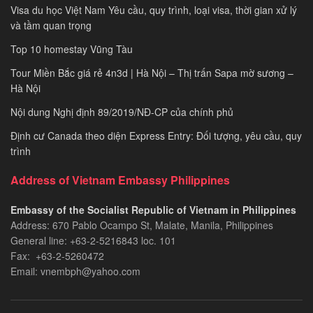
năm
Visa du học Việt Nam Yêu cầu, quy trình, loại visa, thời gian xử lý
2021
và tầm quan trọng
Top 10 homestay Vũng Tàu
Tour Miền Bắc giá rẻ 4n3d | Hà Nội – Thị trấn Sapa mờ sương –
Hà Nội
Nội dung Nghị định 89/2019/NĐ-CP của chính phủ
Định cư Canada theo diện Express Entry: Đối tượng, yêu cầu, quy
trình
Address of Vietnam Embassy Philippines
Embassy of the Socialist Republic of Vietnam in Philippines​
Address: 670 Pablo Ocampo St, Malate, Manila, Philippines
General line: +63-2-5216843​​​ loc. 101
Fax: +63-2-5260472​
Email: vnembph@yahoo.com​