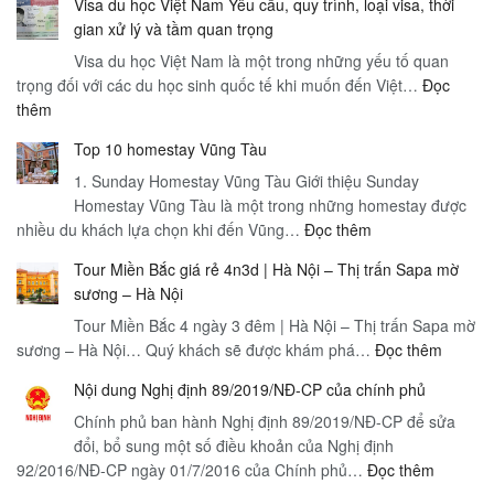
Visa du học Việt Nam Yêu cầu, quy trình, loại visa, thời
gian xử lý và tầm quan trọng
Visa du học Việt Nam là một trong những yếu tố quan
trọng đối với các du học sinh quốc tế khi muốn đến Việt…
Đọc
:
thêm
Visa
Top 10 homestay Vũng Tàu
du
học
1. Sunday Homestay Vũng Tàu Giới thiệu Sunday
Việt
Homestay Vũng Tàu là một trong những homestay được
:
nhiều du khách lựa chọn khi đến Vũng…
Nam
Đọc thêm
Top
Yêu
Tour Miền Bắc giá rẻ 4n3d | Hà Nội – Thị trấn Sapa mờ
10
cầu,
sương – Hà Nội
homestay
quy
Tour Miền Bắc 4 ngày 3 đêm | Hà Nội – Thị trấn Sapa mờ
Vũng
trình,
:
sương – Hà Nội… Quý khách sẽ được khám phá…
Tàu
Đọc thêm
loại
Tour
visa,
Nội dung Nghị định 89/2019/NĐ-CP của chính phủ
Miền
thời
Chính phủ ban hành Nghị định 89/2019/NĐ-CP để sửa
Bắc
gian
đổi, bổ sung một số điều khoản của Nghị định
giá
xử
:
92/2016/NĐ-CP ngày 01/7/2016 của Chính phủ…
Đọc thêm
rẻ
lý
Nội