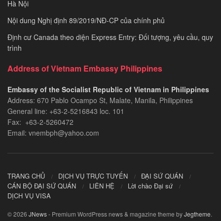
Hà Nội
Nội dung Nghị định 89/2019/NĐ-CP của chính phủ
Định cư Canada theo diện Express Entry: Đối tượng, yêu cầu, quy
trình
Address of Vietnam Embassy Philippines
Embassy of the Socialist Republic of Vietnam in Philippines​
Address: 670 Pablo Ocampo St, Malate, Manila, Philippines
General line: +63-2-5216843​​​ loc. 101
Fax: +63-2-5260472​
Email: vnembph@yahoo.com​
TRANG CHỦ
DỊCH VỤ TRỰC TUYẾN
ĐẠI SỨ QUÁN
CÁN BỘ ĐẠI SỨ QUÁN
LIÊN HỆ
Lời chào Đại sứ
DỊCH VỤ VISA
© 2026
JNews
- Premium WordPress news & magazine theme by
Jegtheme
.