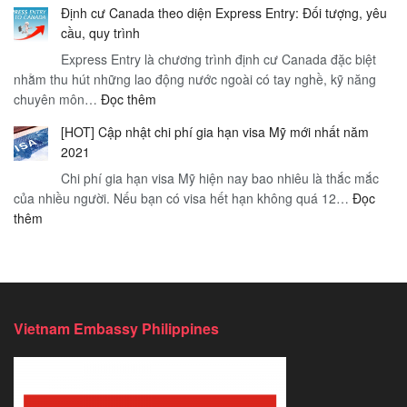
4n3d
và
Định cư Canada theo diện Express Entry: Đối tượng, yêu
dung
|
tầm
cầu, quy trình
Nghị
Hà
quan
Express Entry là chương trình định cư Canada đặc biệt
định
Nội
trọng
nhằm thu hút những lao động nước ngoài có tay nghề, kỹ năng
89/2019
–
:
chuyên môn…
Đọc thêm
CP
Thị
Định
của
trấn
[HOT] Cập nhật chi phí gia hạn visa Mỹ mới nhất năm
cư
chính
Sapa
2021
Canada
phủ
mờ
Chi phí gia hạn visa Mỹ hiện nay bao nhiêu là thắc mắc
theo
sương
của nhiều người. Nếu bạn có visa hết hạn không quá 12…
diện
Đọc
–
:
thêm
Express
Hà
[HOT]
Entry:
Nội
Cập
Đối
nhật
tượng,
chi
yêu
phí
cầu,
Vietnam Embassy Philippines
gia
quy
hạn
trình
visa
Mỹ