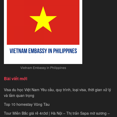
mới
nhất
năm
2021
Vietnam Embassy in Philippines
Bài viết mới
Visa du học Việt Nam Yêu cầu, quy trình, loại visa, thời gian xử lý
và tầm quan trọng
Top 10 homestay Vũng Tàu
Tour Miền Bắc giá rẻ 4n3d | Hà Nội – Thị trấn Sapa mờ sương –