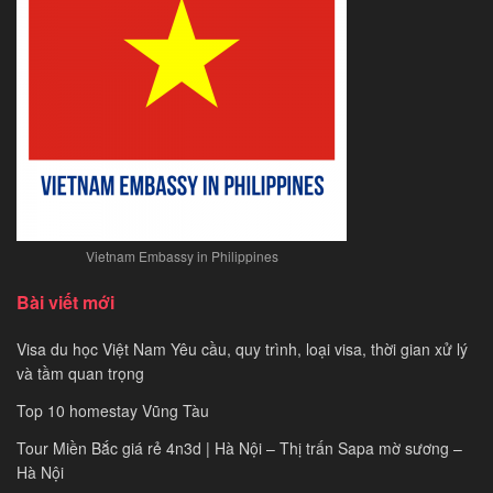
nhất
năm
2021
Vietnam Embassy in Philippines
Bài viết mới
Visa du học Việt Nam Yêu cầu, quy trình, loại visa, thời gian xử lý
và tầm quan trọng
Top 10 homestay Vũng Tàu
Tour Miền Bắc giá rẻ 4n3d | Hà Nội – Thị trấn Sapa mờ sương –
Hà Nội