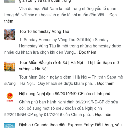
gian xử lý và tầm quan trọng
Visa du học Việt Nam là một trong những yếu tố quan
trọng đối với các du học sinh quốc tế khi muốn đến Việt…
Đọc
:
thêm
Visa
Top 10 homestay Vũng Tàu
du
học
1. Sunday Homestay Vũng Tàu Giới thiệu Sunday
Việt
Homestay Vũng Tàu là một trong những homestay được
:
nhiều du khách lựa chọn khi đến Vũng…
Nam
Đọc thêm
Top
Yêu
Tour Miền Bắc giá rẻ 4n3d | Hà Nội – Thị trấn Sapa mờ
10
cầu,
sương – Hà Nội
homestay
quy
Tour Miền Bắc 4 ngày 3 đêm | Hà Nội – Thị trấn Sapa mờ
Vũng
trình,
:
sương – Hà Nội… Quý khách sẽ được khám phá…
Tàu
Đọc thêm
loại
Tour
visa,
Nội dung Nghị định 89/2019/NĐ-CP của chính phủ
Miền
thời
Chính phủ ban hành Nghị định 89/2019/NĐ-CP để sửa
Bắc
gian
đổi, bổ sung một số điều khoản của Nghị định
giá
xử
:
92/2016/NĐ-CP ngày 01/7/2016 của Chính phủ…
Đọc thêm
rẻ
lý
Nội
4n3d
và
Định cư Canada theo diện Express Entry: Đối tượng, yêu
dung
|
tầm