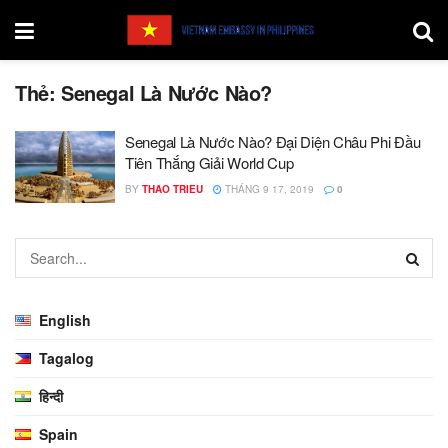
Thẻ:
Senegal Là Nước Nào?
Senegal Là Nước Nào? Đại Diện Châu Phi Đầu
Tiên Thắng Giải World Cup
BY
THAO TRIEU
THÁNG 9 17, 2019
0
English
Tagalog
हिन्दी
Spain