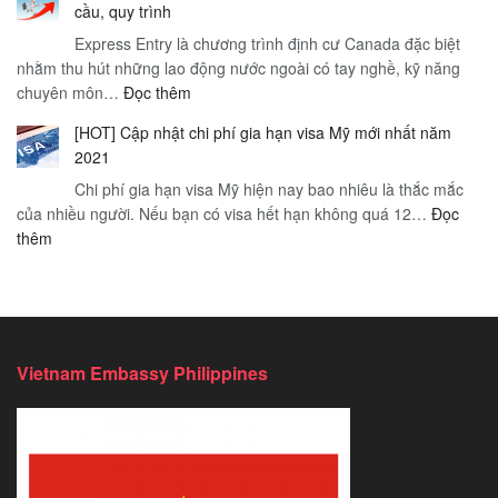
cầu, quy trình
Nghị
Hà
quan
Express Entry là chương trình định cư Canada đặc biệt
định
Nội
trọng
nhằm thu hút những lao động nước ngoài có tay nghề, kỹ năng
89/2019
–
:
chuyên môn…
Đọc thêm
CP
Thị
Định
của
trấn
[HOT] Cập nhật chi phí gia hạn visa Mỹ mới nhất năm
cư
chính
Sapa
2021
Canada
phủ
mờ
Chi phí gia hạn visa Mỹ hiện nay bao nhiêu là thắc mắc
theo
sương
của nhiều người. Nếu bạn có visa hết hạn không quá 12…
diện
Đọc
–
:
thêm
Express
Hà
[HOT]
Entry:
Nội
Cập
Đối
nhật
tượng,
chi
yêu
phí
cầu,
Vietnam Embassy Philippines
gia
quy
hạn
trình
visa
Mỹ
mới