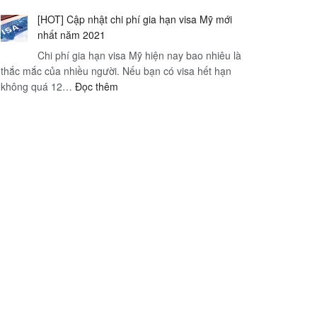
Định
của
mờ
[HOT] Cập nhật chi phí gia hạn visa Mỹ mới
cư
chính
sương
nhất năm 2021
Canada
phủ
–
Chi phí gia hạn visa Mỹ hiện nay bao nhiêu là
theo
Hà
thắc mắc của nhiều người. Nếu bạn có visa hết hạn
diện
Nội
:
không quá 12…
Đọc thêm
Express
[HOT]
Entry:
Cập
Đối
nhật
tượng,
chi
yêu
phí
cầu,
gia
quy
hạn
trình
visa
Mỹ
mới
nhất
năm
2021