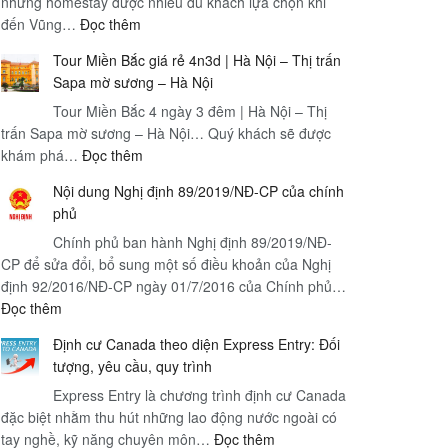
những homestay được nhiều du khách lựa chọn khi
Nam
:
đến Vũng…
Đọc thêm
Yêu
Top
cầu,
Tour Miền Bắc giá rẻ 4n3d | Hà Nội – Thị trấn
10
quy
Sapa mờ sương – Hà Nội
homestay
trình,
Tour Miền Bắc 4 ngày 3 đêm | Hà Nội – Thị
Vũng
loại
trấn Sapa mờ sương – Hà Nội… Quý khách sẽ được
Tàu
visa,
:
khám phá…
Đọc thêm
thời
Tour
gian
Nội dung Nghị định 89/2019/NĐ-CP của chính
Miền
xử
phủ
Bắc
lý
Chính phủ ban hành Nghị định 89/2019/NĐ-
giá
và
CP để sửa đổi, bổ sung một số điều khoản của Nghị
rẻ
tầm
định 92/2016/NĐ-CP ngày 01/7/2016 của Chính phủ…
4n3d
quan
:
Đọc thêm
|
trọng
Nội
Hà
Định cư Canada theo diện Express Entry: Đối
dung
Nội
tượng, yêu cầu, quy trình
Nghị
–
Express Entry là chương trình định cư Canada
định
Thị
đặc biệt nhằm thu hút những lao động nước ngoài có
89/2019/NĐ-
trấn
:
tay nghề, kỹ năng chuyên môn…
CP
Đọc thêm
Sapa