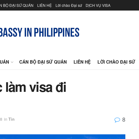
N BỘ ĐẠI SỨ QUÁN
LIÊN HỆ
Lời chào Đại sứ
DỊCH VỤ VISA
QUÁN
CÁN BỘ ĐẠI SỨ QUÁN
LIÊN HỆ
LỜI CHÀO ĐẠI SỨ
 làm visa đi
8
18
in
Tin