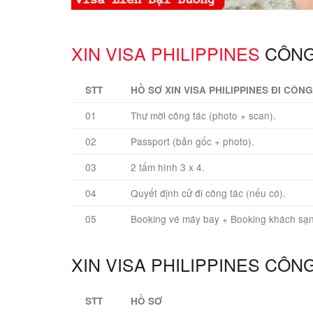
XIN VISA PHILIPPINES
CÔNG 
STT
HỒ SƠ XIN VISA PHILIPPINES ĐI CÔN
01
Thư mời công tác (photo + scan).
02
Passport (bản gốc + photo).
03
2 tấm hình 3 x 4.
04
Quyết định cử đi công tác (nếu có).
05
Booking vé máy bay + Booking khách sạn
XIN VISA PHILIPPINES CÔN
STT
HỒ SƠ