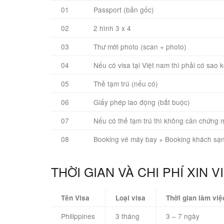
01
Passport (bản gốc)
02
2 hình 3 x 4
03
Thư mời photo (scan + photo)
04
Nếu có visa tại Việt nam thì phải có sao
05
Thẻ tạm trú (nếu có)
06
Giấy phép lao động (bắt buộc)
07
Nếu có thẻ tạm trú thì không cần chứng m
08
Booking vé máy bay + Booking khách sạn
THỜI GIAN VÀ CHI PHÍ XIN V
Tên Visa
Loại visa
Thời gian làm việ
Philippines
3 tháng
3 – 7 ngày