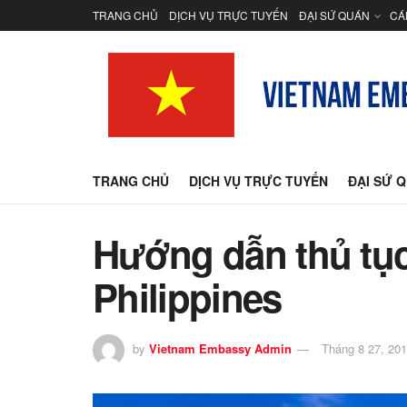
TRANG CHỦ
DỊCH VỤ TRỰC TUYẾN
ĐẠI SỨ QUÁN
CÁ
TRANG CHỦ
DỊCH VỤ TRỰC TUYẾN
ĐẠI SỨ 
Hướng dẫn thủ tục
Philippines
by
Vietnam Embassy Admin
Tháng 8 27, 20