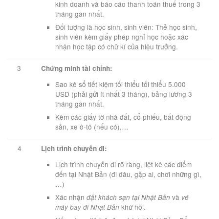
kinh doanh và báo cáo thanh toán thuế trong 3
tháng gần nhất.
Đối tượng là học sinh, sinh viên: Thẻ học sinh,
sinh viên kèm giấy phép nghỉ học hoặc xác
nhận học tập có chữ kí của hiệu trưởng.
3
Chứng minh tài chính:
Sao kê sổ tiết kiệm tối thiểu tối thiểu 5.000
USD (phải gửi ít nhất 3 tháng), bảng lương 3
tháng gần nhất.
Kèm các giấy tờ nhà đất, cổ phiếu, bất động
sản, xe ô-tô (nếu có),…
4
Lịch trình chuyến đi:
Lịch trình chuyến đi rõ ràng, liệt kê các điểm
đến tại Nhật Bản (đi đâu, gặp ai, chơi những gì,
…)
Xác nhận
và
đặt khách sạn tại Nhật Bản
vé
khứ hồi.
máy bay đi Nhật Bản