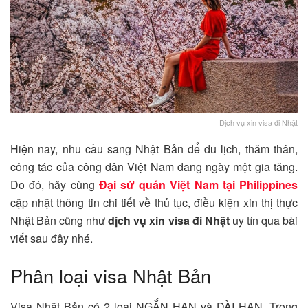
Dịch vụ xin visa đi Nhật
Hiện nay, nhu cầu sang Nhật Bản để du lịch, thăm thân,
công tác của công dân Việt Nam đang ngày một gia tăng.
Do đó, hãy cùng
Đại sứ quán Việt Nam tại Philippines
cập nhật thông tin chi tiết về thủ tục, điều kiện xin thị thực
Nhật Bản cũng như
dịch vụ xin visa đi Nhật
uy tín qua bài
viết sau đây nhé.
Phân loại visa Nhật Bản
Visa Nhật Bản có 2 loại NGẮN HẠN và DÀI HẠN. Trong