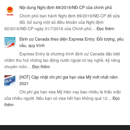
Tour
visa,
Nội dung Nghị định 89/2019/NĐ-CP của chính phủ
Miền
thời
Chính phủ ban hành Nghị định 89/2019/NĐ-CP để sửa
Bắc
gian
đổi, bổ sung một số điều khoản của Nghị định
giá
xử
:
92/2016/NĐ-CP ngày 01/7/2016 của Chính phủ…
Đọc thêm
rẻ
lý
Nội
4n3d
và
Định cư Canada theo diện Express Entry: Đối tượng, yêu
dung
|
tầm
cầu, quy trình
Nghị
Hà
quan
Express Entry là chương trình định cư Canada đặc biệt
định
Nội
trọng
nhằm thu hút những lao động nước ngoài có tay nghề, kỹ năng
89/2019
–
:
chuyên môn…
Đọc thêm
CP
Thị
Định
của
trấn
[HOT] Cập nhật chi phí gia hạn visa Mỹ mới nhất năm
cư
chính
Sapa
2021
Canada
phủ
mờ
Chi phí gia hạn visa Mỹ hiện nay bao nhiêu là thắc mắc
theo
sương
của nhiều người. Nếu bạn có visa hết hạn không quá 12…
diện
Đọc
–
:
thêm
Express
Hà
[HOT]
Entry:
Nội
Cập
Đối
nhật
tượng,
chi
yêu