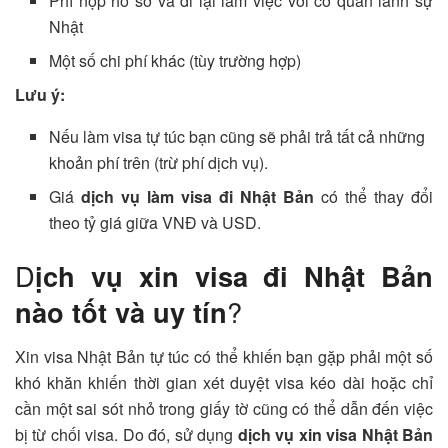
Phí nộp hồ sơ và đi lại làm việc với cơ quan lãnh sự
Nhật
Một số chi phí khác (tùy trường hợp)
Lưu ý:
Nếu làm visa tự túc bạn cũng sẽ phải trả tất cả những
khoản phí trên (trừ phí dịch vụ).
Giá
dịch vụ làm visa đi Nhật Bản
có thể thay đổi
theo tỷ giá giữa VNĐ và USD.
D
ịch vụ xin visa đi Nhật Bản
nào tốt và uy tín
?
Xin visa Nhật Bản tự túc có thể khiến bạn gặp phải một số
khó khăn khiến thời gian xét duyệt visa kéo dài hoặc chỉ
cần một sai sót nhỏ trong giấy tờ cũng có thể dẫn đến việc
bị từ chối visa. Do đó, sử dụng
dịch vụ xin visa Nhật Bản