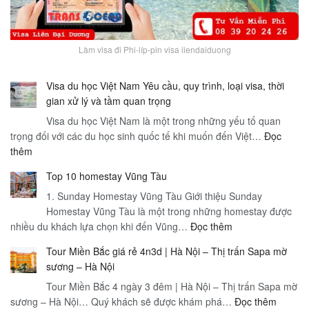
Làm visa đi Phi-líp-pin visa liendaiduong
Visa du học Việt Nam Yêu cầu, quy trình, loại visa, thời
gian xử lý và tầm quan trọng
Visa du học Việt Nam là một trong những yếu tố quan
trọng đối với các du học sinh quốc tế khi muốn đến Việt…
Đọc
:
thêm
Visa
Top 10 homestay Vũng Tàu
du
học
1. Sunday Homestay Vũng Tàu Giới thiệu Sunday
Việt
Homestay Vũng Tàu là một trong những homestay được
:
nhiều du khách lựa chọn khi đến Vũng…
Nam
Đọc thêm
Top
Yêu
Tour Miền Bắc giá rẻ 4n3d | Hà Nội – Thị trấn Sapa mờ
10
cầu,
sương – Hà Nội
homestay
quy
Tour Miền Bắc 4 ngày 3 đêm | Hà Nội – Thị trấn Sapa mờ
Vũng
trình,
:
sương – Hà Nội… Quý khách sẽ được khám phá…
Tàu
Đọc thêm
loại