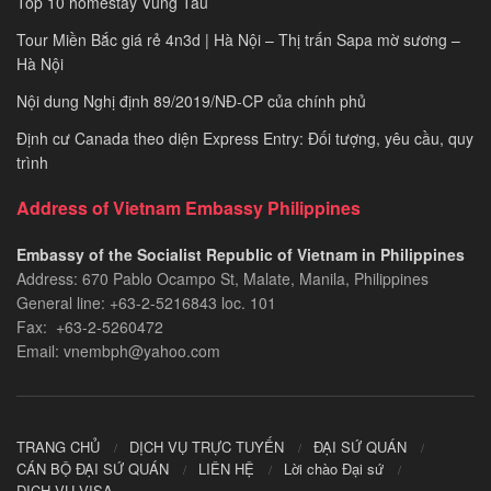
Top 10 homestay Vũng Tàu
Tour Miền Bắc giá rẻ 4n3d | Hà Nội – Thị trấn Sapa mờ sương –
Hà Nội
Nội dung Nghị định 89/2019/NĐ-CP của chính phủ
Định cư Canada theo diện Express Entry: Đối tượng, yêu cầu, quy
trình
Address of Vietnam Embassy Philippines
Embassy of the Socialist Republic of Vietnam in Philippines​
Address: 670 Pablo Ocampo St, Malate, Manila, Philippines
General line: +63-2-5216843​​​ loc. 101
Fax: +63-2-5260472​
Email: vnembph@yahoo.com​
TRANG CHỦ
DỊCH VỤ TRỰC TUYẾN
ĐẠI SỨ QUÁN
CÁN BỘ ĐẠI SỨ QUÁN
LIÊN HỆ
Lời chào Đại sứ
DỊCH VỤ VISA