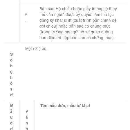
​Bản sao Hộ chiếu hoặc giấy tờ hợp lệ thay
6
thế của người được ủy quyền làm thủ tục
.
đăng ký khai sinh (xuất trình bản chính để
đối chiếu) hoặc bản sao có chứng thực
(trong trường hợp gửi hồ sơ quan đường
bưu điện thì nộp bản sao có chứng thực).
Một (01) bộ.
S
ố
b
ộ
h
ồ
s
ơ
M
Tên mẫu đơn, mẫu tờ khai
ẫ
V
u
ă
đ
n
ơ
b