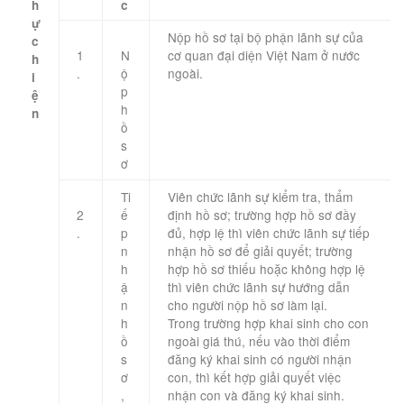
h
c
ự
​Nộp hồ sơ tại bộ phận lãnh sự của
c
1
N
cơ quan đại diện Việt Nam ở nước
h
.
ộ
ngoài.
i
p
ệ
h
n
ồ
​ ​
s
​ ​
ơ
Ti
Viên chức lãnh sự kiểm tra, thẩm
2
ế
định hồ sơ; trường hợp hồ sơ đầy
.
p
đủ, hợp lệ thì viên chức lãnh sự tiếp
n
nhận hồ sơ để giải quyết; trường
h
hợp hồ sơ thiếu hoặc không hợp lệ
ậ
thì viên chức lãnh sự hướng dẫn
n
cho người nộp hồ sơ làm lại.
h
Trong trường hợp khai sinh cho con
ồ
ngoài giá thú, nếu vào thời điểm
s
đăng ký khai sinh có người nhận
ơ
con, thì kết hợp giải quyết việc
,
nhận con và đăng ký khai sinh.