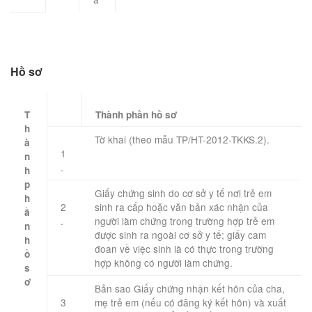
Hồ sơ
T
​Thành phần hồ sơ
h
Tờ khai (theo mẫu TP/HT-2012-TKKS.2).
à
1
n
.
h
p
Giấy chứng sinh do cơ sở y tế nơi trẻ em
h
2
sinh ra cấp hoặc văn bản xác nhận của
ầ
.
người làm chứng trong trường hợp trẻ em
n
được sinh ra ngoài cơ sở y tế; giấy cam
h
đoan về việc sinh là có thực trong trường
ồ
hợp không có người làm chứng.
s
ơ
Bản sao Giấy chứng nhận kết hôn của cha,
​ ​ ​
3
mẹ trẻ em (nếu có đăng ký kết hôn) và xuất