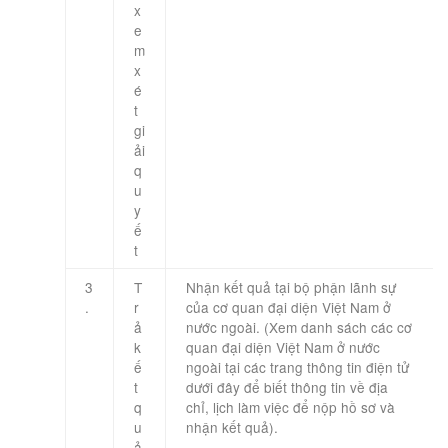
x
e
m
x
é
t
gi
ải
q
u
y
ế
t
3
T
Nhận kết quả tại bộ phận lãnh sự
.
r
của cơ quan đại diện Việt Nam ở
ả
nước ngoài. (Xem danh sách các cơ
k
quan đại diện Việt Nam ở nước
ế
ngoài tại các trang thông tin điện tử
t
dưới đây để biết thông tin về địa
q
chỉ, lịch làm việc để nộp hồ sơ và
u
nhận kết quả).
ả