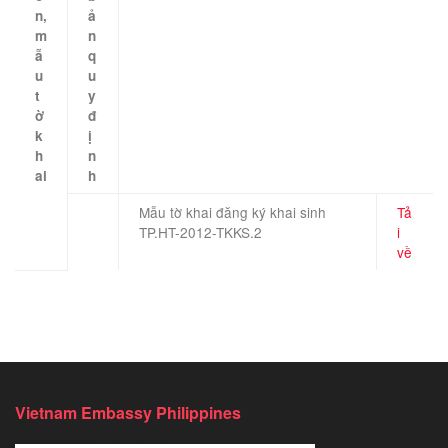
n,
ả
m
n
ẫ
q
u
u
t
y
ờ
đ
k
ị
h
n
ai
h
​ ​ ​
Mẫu tờ khai đăng ký khai sinh
Tả
​ ​
TP.HT-2012-TKKS.2
i
về
Vietnam Embassy Philippines