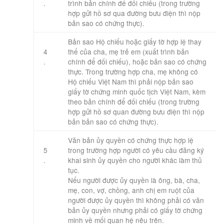
.
trình bản chính để đối chiếu (trong trường
hợp gửi hồ sơ qua đường bưu điện thì nộp
bản sao có chứng thực).
Bản sao Hộ chiếu hoặc giấy tờ hợp lệ thay
4
thế của cha, mẹ trẻ em (xuất trình bản
.
chính để đối chiếu), hoặc bản sao có chứng
thực. Trong trường hợp cha, mẹ không có
Hộ chiếu Việt Nam thì phải nộp bản sao
giấy tờ chứng minh quốc tịch Việt Nam, kèm
theo bản chính để đối chiếu (trong trường
hợp gửi hồ sơ quan đường bưu điện thì nộp
bản bản sao có chứng thực).
​Văn bản ủy quyền có chứng thực hợp lệ
5
trong trường hợp người có yêu cầu đăng ký
.
khai sinh ủy quyền cho người khác làm thủ
tục.
Nếu người được ủy quyền là ông, bà, cha,
mẹ, con, vợ, chồng, anh chị em ruột của
người được ủy quyền thì không phải có văn
bản ủy quyền nhưng phải có giấy tờ chứng
minh về mối quan hệ nêu trên.