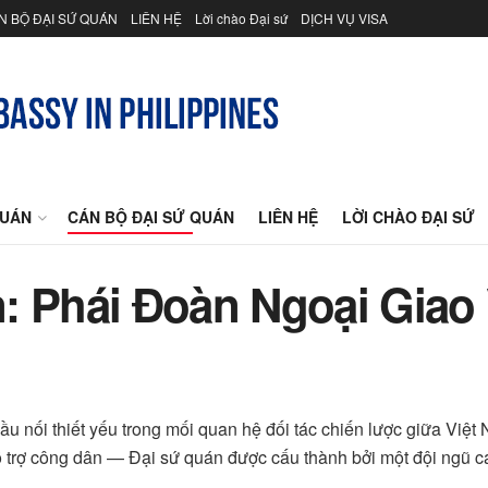
N BỘ ĐẠI SỨ QUÁN
LIÊN HỆ
Lời chào Đại sứ
DỊCH VỤ VISA
QUÁN
CÁN BỘ ĐẠI SỨ QUÁN
LIÊN HỆ
LỜI CHÀO ĐẠI SỨ
: Phái Đoàn Ngoại Giao 
cầu nối thiết yếu trong mối quan hệ đối tác chiến lược giữa Việ
ỗ trợ công dân — Đại sứ quán được cấu thành bởi một đội ngũ c