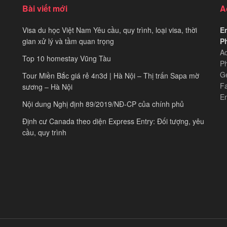
Bài viết mới
A
Visa du học Việt Nam Yêu cầu, quy trình, loại visa, thời
Em
gian xử lý và tầm quan trọng
Ph
Ad
Top 10 homestay Vũng Tàu
Ph
Ge
Tour Miền Bắc giá rẻ 4n3d | Hà Nội – Thị trấn Sapa mờ
F
sương – Hà Nội
E
Nội dung Nghị định 89/2019/NĐ-CP của chính phủ
Định cư Canada theo diện Express Entry: Đối tượng, yêu
cầu, quy trình