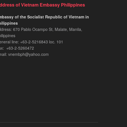
ddress of Vietnam Embassy Philippines
bassy of the Socialist Republic of Vietnam in
ilippines​
dress: 670 Pablo Ocampo St, Malate, Manila,
ilippines
neral line: +63-2-5216843​​​ loc. 101
ax: +63-2-5260472​
mail: vnembph@yahoo.com​