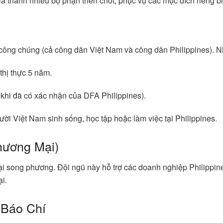
ia thành nhiều bộ phận then chốt, phục vụ các mục đích riêng 
công chúng (cả công dân Việt Nam và công dân Philippines). N
 thị thực 5 năm.
khi đã có xác nhận của DFA Philippines).
ời Việt Nam sinh sống, học tập hoặc làm việc tại Philippines.
hương Mại)
ại song phương. Đội ngũ này hỗ trợ các doanh nghiệp Philippin
ại.
 Báo Chí