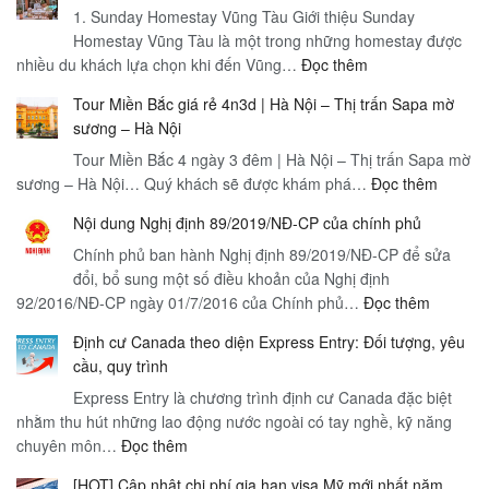
học
1. Sunday Homestay Vũng Tàu Giới thiệu Sunday
Việt
Homestay Vũng Tàu là một trong những homestay được
:
nhiều du khách lựa chọn khi đến Vũng…
Nam
Đọc thêm
Top
Yêu
Tour Miền Bắc giá rẻ 4n3d | Hà Nội – Thị trấn Sapa mờ
10
cầu,
sương – Hà Nội
homestay
quy
Tour Miền Bắc 4 ngày 3 đêm | Hà Nội – Thị trấn Sapa mờ
Vũng
trình,
:
sương – Hà Nội… Quý khách sẽ được khám phá…
Tàu
Đọc thêm
loại
Tour
visa,
Nội dung Nghị định 89/2019/NĐ-CP của chính phủ
Miền
thời
Chính phủ ban hành Nghị định 89/2019/NĐ-CP để sửa
Bắc
gian
đổi, bổ sung một số điều khoản của Nghị định
giá
xử
:
92/2016/NĐ-CP ngày 01/7/2016 của Chính phủ…
Đọc thêm
rẻ
lý
Nội
4n3d
và
Định cư Canada theo diện Express Entry: Đối tượng, yêu
dung
|
tầm
cầu, quy trình
Nghị
Hà
quan
Express Entry là chương trình định cư Canada đặc biệt
định
Nội
trọng
nhằm thu hút những lao động nước ngoài có tay nghề, kỹ năng
89/2019
–
:
chuyên môn…
Đọc thêm
CP
Thị
Định
của
trấn
[HOT] Cập nhật chi phí gia hạn visa Mỹ mới nhất năm