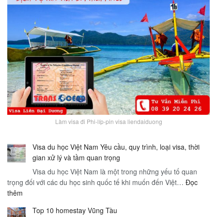
Làm visa đi Phi-líp-pin visa liendaiduong
Visa du học Việt Nam Yêu cầu, quy trình, loại visa, thời
gian xử lý và tầm quan trọng
Visa du học Việt Nam là một trong những yếu tố quan
trọng đối với các du học sinh quốc tế khi muốn đến Việt…
Đọc
:
thêm
Visa
Top 10 homestay Vũng Tàu
du