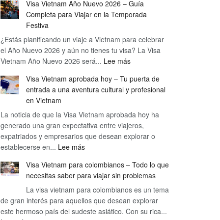
Visa Vietnam Año Nuevo 2026 – Guía
todo
Completa para Viajar en la Temporada
sobre
Festiva
Visa
¿Estás planificando un viaje a Vietnam para celebrar
Vietnam
el Año Nuevo 2026 y aún no tienes tu visa? La Visa
festivos
:
Vietnam Año Nuevo 2026 será...
y
Lee más
Visa
Tet
Visa Vietnam aprobada hoy – Tu puerta de
Vietnam
–
entrada a una aventura cultural y profesional
Año
Cómo
en Vietnam
Nuevo
planificar
La noticia de que la Visa Vietnam aprobada hoy ha
2026
tu
generado una gran expectativa entre viajeros,
–
visita
expatriados y empresarios que desean explorar o
Guía
en
:
establecerse en...
Lee más
Completa
las
Visa
para
fechas
Visa Vietnam para colombianos – Todo lo que
Vietnam
Viajar
clave
necesitas saber para viajar sin problemas
aprobada
en
La visa vietnam para colombianos es un tema
hoy
la
de gran interés para aquellos que desean explorar
–
Temporada
este hermoso país del sudeste asiático. Con su rica...
Tu
Festiva