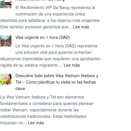
El Recibimiento VIP Da Nang representa la
culminación de una experiencia única
diseñada para satisfacer a los viajeros más exigentes.
:
Este servicio exclusivo garantiza que...
Lee más
Recibimiento
Visa urgente en 1 hora (DAD)
VIP
La Visa urgente en 1 hora (DAD) representa
Da
una solución vital para quienes enfrentan
Nang
situaciones imprevistas que requieren una aprobación
:
rápida de su estatus migratorio....
Lee más
Visa
Descubre todo sobre Visa Vietnam festivos y
urgente
Tet – Cómo planificar tu visita en las fechas
en
clave
1
La Visa Vietnam festivos y Tet son elementos
hora
fundamentales a considerar para quienes planean
(DAD)
visitar Vietnam, especialmente durante las
celebraciones tradicionales. Estas festividades
:
impactan no...
Lee más
Descubre