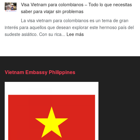
Guía
visita
Visa Vietnam para colombianos – Todo lo que necesitas
Viet
Completa
en
saber para viajar sin problemas
apro
para
las
La visa vietnam para colombianos es un tema de gran
hoy
Viajar
fechas
interés para aquellos que desean explorar este hermoso país del
–
en
clave
:
sudeste asiático. Con su rica...
Lee más
Tu
la
Visa
puer
Temporada
Vietnam
de
Festiva
para
entr
colombianos
a
–
una
Vietnam Embassy Philippines
Todo
aven
lo
cultu
que
y
necesitas
profe
saber
en
para
Viet
viajar
sin
problemas