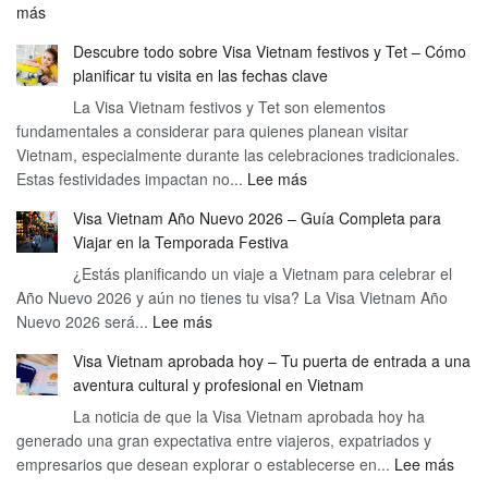
:
más
Visa
Descubre todo sobre Visa Vietnam festivos y Tet – Cómo
urgente
planificar tu visita en las fechas clave
en
1
La Visa Vietnam festivos y Tet son elementos
fundamentales a considerar para quienes planean visitar
hora
Vietnam, especialmente durante las celebraciones tradicionales.
(DAD)
:
Estas festividades impactan no...
Lee más
Descubre
Visa Vietnam Año Nuevo 2026 – Guía Completa para
todo
Viajar en la Temporada Festiva
sobre
¿Estás planificando un viaje a Vietnam para celebrar el
Visa
Año Nuevo 2026 y aún no tienes tu visa? La Visa Vietnam Año
Vietnam
:
Nuevo 2026 será...
Lee más
festivos
Visa
y
Visa Vietnam aprobada hoy – Tu puerta de entrada a una
Vietnam
Tet
aventura cultural y profesional en Vietnam
Año
–
La noticia de que la Visa Vietnam aprobada hoy ha
Nuevo
Cómo
generado una gran expectativa entre viajeros, expatriados y
2026
planificar
:
empresarios que desean explorar o establecerse en...
–
Lee más
tu
Visa