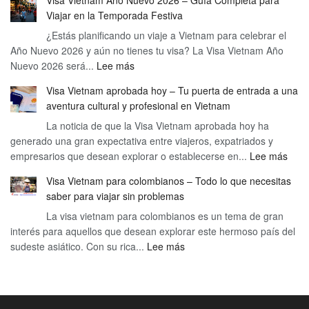
todo
Viajar en la Temporada Festiva
sobre
¿Estás planificando un viaje a Vietnam para celebrar el
Visa
Año Nuevo 2026 y aún no tienes tu visa? La Visa Vietnam Año
Vietnam
:
Nuevo 2026 será...
Lee más
festivos
Visa
y
Visa Vietnam aprobada hoy – Tu puerta de entrada a una
Vietnam
Tet
aventura cultural y profesional en Vietnam
Año
–
La noticia de que la Visa Vietnam aprobada hoy ha
Nuevo
Cómo
generado una gran expectativa entre viajeros, expatriados y
2026
planificar
:
empresarios que desean explorar o establecerse en...
–
Lee más
tu
Visa
Guía
visita
Visa Vietnam para colombianos – Todo lo que necesitas
Viet
Completa
en
saber para viajar sin problemas
apro
para
las
La visa vietnam para colombianos es un tema de gran
hoy
Viajar
fechas
interés para aquellos que desean explorar este hermoso país del
–
en
clave
:
sudeste asiático. Con su rica...
Lee más
Tu
la
Visa
puer
Temporada
Vietnam
de
Festiva
para
entr
colombianos
a