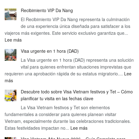
Recibimiento VIP Da Nang
El Recibimiento VIP Da Nang representa la culminación
de una experiencia única diseñada para satisfacer a los
viajeros más exigentes. Este servicio exclusivo garantiza que...
:
Lee más
Recibimiento
Visa urgente en 1 hora (DAD)
VIP
La Visa urgente en 1 hora (DAD) representa una solución
Da
vital para quienes enfrentan situaciones imprevistas que
Nang
requieren una aprobación rápida de su estatus migratorio....
Lee
:
más
Visa
Descubre todo sobre Visa Vietnam festivos y Tet – Cómo
urgente
planificar tu visita en las fechas clave
en
1
La Visa Vietnam festivos y Tet son elementos
fundamentales a considerar para quienes planean visitar
hora
Vietnam, especialmente durante las celebraciones tradicionales.
(DAD)
:
Estas festividades impactan no...
Lee más
Descubre
Visa Vietnam Año Nuevo 2026 – Guía Completa para