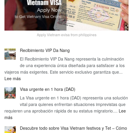
Apply Vietnam evisa from philippines
Recibimiento VIP Da Nang
El Recibimiento VIP Da Nang representa la culminación
de una experiencia única diseñada para satisfacer a los
viajeros más exigentes. Este servicio exclusivo garantiza que...
:
Lee más
Recibimiento
Visa urgente en 1 hora (DAD)
VIP
La Visa urgente en 1 hora (DAD) representa una solución
Da
vital para quienes enfrentan situaciones imprevistas que
Nang
requieren una aprobación rápida de su estatus migratorio....
Lee
:
más
Visa
Descubre todo sobre Visa Vietnam festivos y Tet – Cómo
urgente