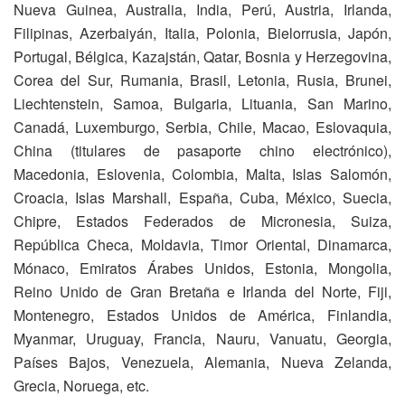
Nueva Guinea, Australia, India, Perú, Austria, Irlanda,
Filipinas, Azerbaiyán, Italia, Polonia, Bielorrusia, Japón,
Portugal, Bélgica, Kazajstán, Qatar, Bosnia y Herzegovina,
Corea del Sur, Rumania, Brasil, Letonia, Rusia, Brunei,
Liechtenstein, Samoa, Bulgaria, Lituania, San Marino,
Canadá, Luxemburgo, Serbia, Chile, Macao, Eslovaquia,
China (titulares de pasaporte chino electrónico),
Macedonia, Eslovenia, Colombia, Malta, Islas Salomón,
Croacia, Islas Marshall, España, Cuba, México, Suecia,
Chipre, Estados Federados de Micronesia, Suiza,
República Checa, Moldavia, Timor Oriental, Dinamarca,
Mónaco, Emiratos Árabes Unidos, Estonia, Mongolia,
Reino Unido de Gran Bretaña e Irlanda del Norte, Fiji,
Montenegro, Estados Unidos de América, Finlandia,
Myanmar, Uruguay, Francia, Nauru, Vanuatu, Georgia,
Países Bajos, Venezuela, Alemania, Nueva Zelanda,
Grecia, Noruega, etc.