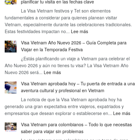
planificar tu visita en las fechas clave
en
1
La Visa Vietnam festivos y Tet son elementos
fundamentales a considerar para quienes planean visitar
hora
Vietnam, especialmente durante las celebraciones tradicionales.
(DAD)
:
Estas festividades impactan no...
Lee más
Descubre
Visa Vietnam Año Nuevo 2026 – Guía Completa para
todo
Viajar en la Temporada Festiva
sobre
¿Estás planificando un viaje a Vietnam para celebrar el
Visa
Año Nuevo 2026 y aún no tienes tu visa? La Visa Vietnam Año
Vietnam
:
Nuevo 2026 será...
Lee más
festivos
Visa
y
Visa Vietnam aprobada hoy – Tu puerta de entrada a una
Vietnam
Tet
aventura cultural y profesional en Vietnam
Año
–
La noticia de que la Visa Vietnam aprobada hoy ha
Nuevo
Cómo
generado una gran expectativa entre viajeros, expatriados y
2026
planificar
:
empresarios que desean explorar o establecerse en...
–
Lee más
tu
Visa
Guía
visita
Visa Vietnam para colombianos – Todo lo que necesitas
Viet
Completa
en
saber para viajar sin problemas
apro
para
las