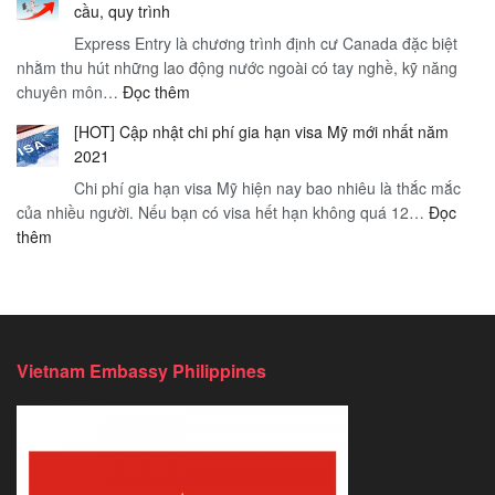
cầu, quy trình
Nghị
Hà
quan
Express Entry là chương trình định cư Canada đặc biệt
định
Nội
trọng
nhằm thu hút những lao động nước ngoài có tay nghề, kỹ năng
89/2019
–
:
chuyên môn…
Đọc thêm
CP
Thị
Định
của
trấn
[HOT] Cập nhật chi phí gia hạn visa Mỹ mới nhất năm
cư
chính
Sapa
2021
Canada
phủ
mờ
Chi phí gia hạn visa Mỹ hiện nay bao nhiêu là thắc mắc
theo
sương
của nhiều người. Nếu bạn có visa hết hạn không quá 12…
diện
Đọc
–
:
thêm
Express
Hà
[HOT]
Entry:
Nội
Cập
Đối
nhật
tượng,
chi
yêu
phí
cầu,
Vietnam Embassy Philippines
gia
quy
hạn
trình
visa
Mỹ
mới