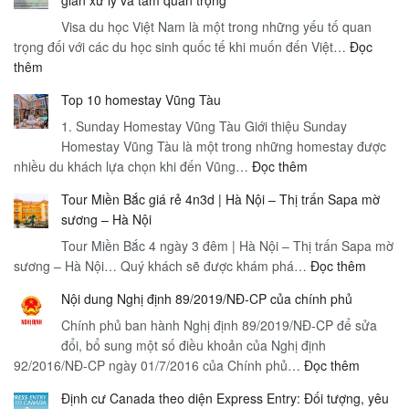
gian xử lý và tầm quan trọng
Visa du học Việt Nam là một trong những yếu tố quan
trọng đối với các du học sinh quốc tế khi muốn đến Việt…
Đọc
:
thêm
Visa
Top 10 homestay Vũng Tàu
du
học
1. Sunday Homestay Vũng Tàu Giới thiệu Sunday
Việt
Homestay Vũng Tàu là một trong những homestay được
:
nhiều du khách lựa chọn khi đến Vũng…
Nam
Đọc thêm
Top
Yêu
Tour Miền Bắc giá rẻ 4n3d | Hà Nội – Thị trấn Sapa mờ
10
cầu,
sương – Hà Nội
homestay
quy
Tour Miền Bắc 4 ngày 3 đêm | Hà Nội – Thị trấn Sapa mờ
Vũng
trình,
:
sương – Hà Nội… Quý khách sẽ được khám phá…
Tàu
Đọc thêm
loại
Tour
visa,
Nội dung Nghị định 89/2019/NĐ-CP của chính phủ
Miền
thời
Chính phủ ban hành Nghị định 89/2019/NĐ-CP để sửa
Bắc
gian
đổi, bổ sung một số điều khoản của Nghị định
giá
xử
:
92/2016/NĐ-CP ngày 01/7/2016 của Chính phủ…
Đọc thêm
rẻ
lý
Nội
4n3d
và
Định cư Canada theo diện Express Entry: Đối tượng, yêu
dung
|
tầm