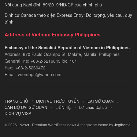
Nội dung Nghị định 89/2019/NĐ-CP của chính phủ
Định cư Canada theo diện Express Entry: Đối tượng, yêu cầu, quy
trình
Address of Vietnam Embassy Philippines
Embassy of the Socialist Republic of Vietnam in Philippines​
Address: 670 Pablo Ocampo St, Malate, Manila, Philippines
General line: +63-2-5216843​​​ loc. 101
Fax: +63-2-5260472​
Email: vnembph@yahoo.com​
TRANG CHỦ
DỊCH VỤ TRỰC TUYẾN
ĐẠI SỨ QUÁN
CÁN BỘ ĐẠI SỨ QUÁN
LIÊN HỆ
Lời chào Đại sứ
DỊCH VỤ VISA
© 2026
JNews
- Premium WordPress news & magazine theme by
Jegtheme
.