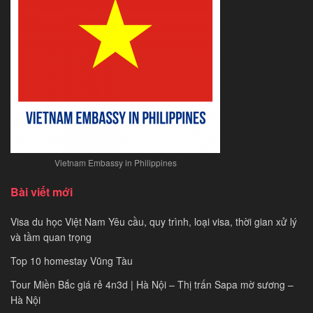
nhất
năm
2021
Vietnam Embassy in Philippines
Bài viết mới
Visa du học Việt Nam Yêu cầu, quy trình, loại visa, thời gian xử lý
và tầm quan trọng
Top 10 homestay Vũng Tàu
Tour Miền Bắc giá rẻ 4n3d | Hà Nội – Thị trấn Sapa mờ sương –
Hà Nội