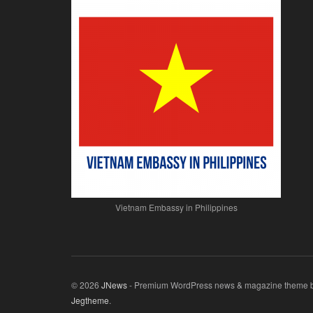
Vietnam Embassy in Philippines
© 2026
JNews
- Premium WordPress news & magazine theme 
Jegtheme
.