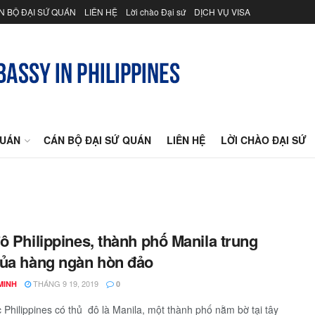
N BỘ ĐẠI SỨ QUÁN
LIÊN HỆ
Lời chào Đại sứ
DỊCH VỤ VISA
QUÁN
CÁN BỘ ĐẠI SỨ QUÁN
LIÊN HỆ
LỜI CHÀO ĐẠI SỨ
ô Philippines, thành phố Manila trung
ủa hàng ngàn hòn đảo
THÁNG 9 19, 2019
MINH
0
 Philippines có thủ đô là Manila, một thành phố nằm bờ tại tây