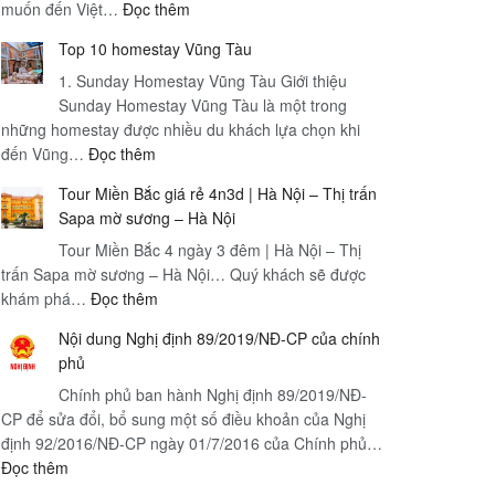
:
muốn đến Việt…
Đọc thêm
Visa
Top 10 homestay Vũng Tàu
du
1. Sunday Homestay Vũng Tàu Giới thiệu
học
Sunday Homestay Vũng Tàu là một trong
Việt
những homestay được nhiều du khách lựa chọn khi
Nam
:
đến Vũng…
Đọc thêm
Yêu
Top
cầu,
Tour Miền Bắc giá rẻ 4n3d | Hà Nội – Thị trấn
10
quy
Sapa mờ sương – Hà Nội
homestay
trình,
Tour Miền Bắc 4 ngày 3 đêm | Hà Nội – Thị
Vũng
loại
trấn Sapa mờ sương – Hà Nội… Quý khách sẽ được
Tàu
visa,
:
khám phá…
Đọc thêm
thời
Tour
gian
Nội dung Nghị định 89/2019/NĐ-CP của chính
Miền
xử
phủ
Bắc
lý
Chính phủ ban hành Nghị định 89/2019/NĐ-
giá
và
CP để sửa đổi, bổ sung một số điều khoản của Nghị
rẻ
tầm
định 92/2016/NĐ-CP ngày 01/7/2016 của Chính phủ…
4n3d
quan
:
Đọc thêm
|
trọng
Nội
Hà