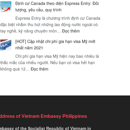
Định cư Canada theo diện Express Entry: Đối
dung
Nội
tượng, yêu cầu, quy trình
Nghị
–
Express Entry là chương trình định cư Canada
định
Thị
đặc biệt nhằm thu hút những lao động nước ngoài có
89/2019/NĐ-
trấn
:
tay nghề, kỹ năng chuyên môn…
CP
Đọc thêm
Sapa
Định
của
mờ
[HOT] Cập nhật chi phí gia hạn visa Mỹ mới
cư
chính
sương
nhất năm 2021
Canada
phủ
–
Chi phí gia hạn visa Mỹ hiện nay bao nhiêu là
theo
Hà
thắc mắc của nhiều người. Nếu bạn có visa hết hạn
diện
Nội
:
không quá 12…
Đọc thêm
Express
[HOT]
Entry:
Cập
Đối
nhật
tượng,
chi
yêu
phí
cầu,
gia
quy
hạn
trình
ddress of Vietnam Embassy Philippines
visa
Mỹ
bassy of the Socialist Republic of Vietnam in