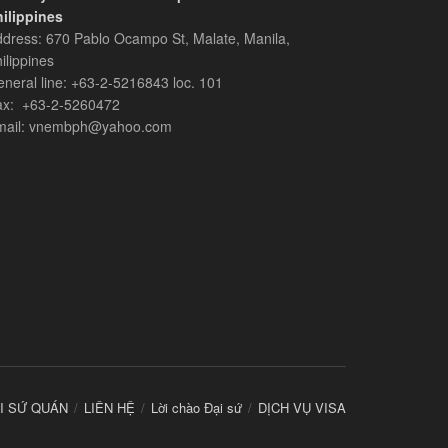
mới
ilippines​
nhất
dress: 670 Pablo Ocampo St, Malate, Manila,
năm
ilippines
2021
neral line: +63-2-5216843​​​ loc. 101
ax: +63-2-5260472​
mail: vnembph@yahoo.com​
I SỨ QUÁN
LIÊN HỆ
Lời chào Đại sứ
DỊCH VỤ VISA