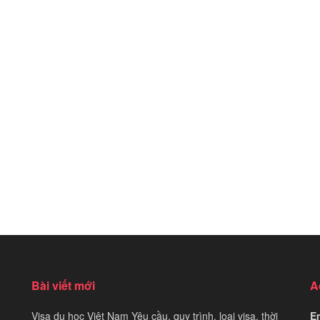
Bài viết mới
A
Visa du học Việt Nam Yêu cầu, quy trình, loại visa, thời
Em