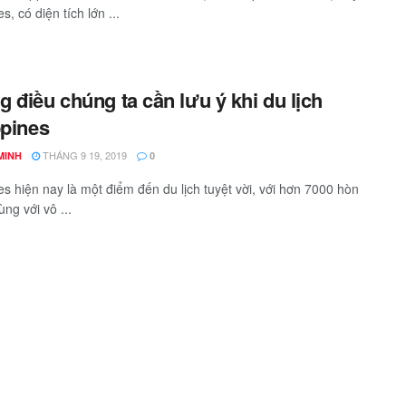
es, có diện tích lớn ...
 điều chúng ta cần lưu ý khi du lịch
ppines
THÁNG 9 19, 2019
MINH
0
nes hiện nay là một điểm đến du lịch tuyệt vời, với hơn 7000 hòn
ng với vô ...