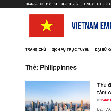
TRANG CHỦ
DỊCH VỤ TRỰC TUYẾN
ĐẠI SỨ QUÁN
CÁ
TRANG CHỦ
DỊCH VỤ TRỰC TUYẾN
ĐẠI SỨ 
Thẻ:
Philippinnes
Thủ đ
tâm c
BY
SANG 
Đất nước