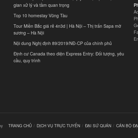
gian xử lý và tầm quan trọng
Ph
Ad
Top 10 homestay Vũng Tàu
Ph
Ge
Tour Miền Bắc giá rẻ 4n3d | Hà Nội – Thị trấn Sapa mờ
F
sương – Hà Nội
E
Nội dung Nghị định 89/2019/NĐ-CP của chính phủ
Định cư Canada theo diện Express Entry: Đối tượng, yêu
cầu, quy trình
TRANG CHỦ
DỊCH VỤ TRỰC TUYẾN
ĐẠI SỨ QUÁN
CÁN BỘ ĐẠ
by