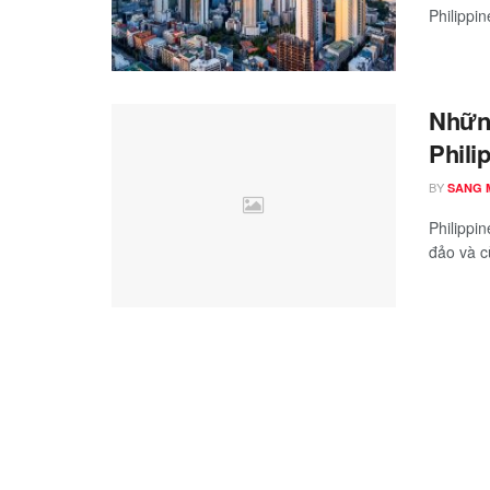
Philippin
Những
Phili
BY
SANG 
Philippi
đảo và cù