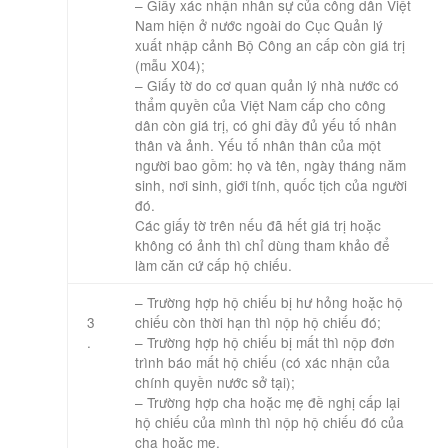
– Giấy xác nhận nhân sự của công dân Việt
Nam hiện ở nước ngoài do Cục Quản lý
xuất nhập cảnh Bộ Công an cấp còn giá trị
(mẫu X04);
– Giấy tờ do cơ quan quản lý nhà nước có
thẩm quyền của Việt Nam cấp cho công
dân còn giá trị, có ghi đầy đủ yếu tố nhân
thân và ảnh. Yếu tố nhân thân của một
người bao gồm: họ và tên, ngày tháng năm
sinh, nơi sinh, giới tính, quốc tịch của người
đó.
Các giấy tờ trên nếu đã hết giá trị hoặc
không có ảnh thì chỉ dùng tham khảo để
làm căn cứ cấp hộ chiếu.
– Trường hợp hộ chiếu bị hư hỏng hoặc hộ
3
chiếu còn thời hạn thì nộp hộ chiếu đó;
.
– Trường hợp hộ chiếu bị mất thì nộp đơn
trình báo mất hộ chiếu (có xác nhận của
chính quyền nước sở tại);
– Trường hợp cha hoặc mẹ đề nghị cấp lại
hộ chiếu của mình thì nộp hộ chiếu đó của
cha hoặc mẹ.​