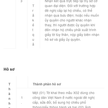
​3
​Nhận kết quả trực tiếp tại trụ sở cơ
T
quan đại diện. Đối với trường hợp
r
đề nghị cấp lại hộ chiếu, có thể
ả
nhận qua bưu điện; hoặc nếu muốn
k
ủy quyền cho người khác nhận
ế
thay, thì người được ủy quyền khi
t
đến nhận hộ chiếu phải xuất trình
q
giấy tờ tùy thân, nộp giấy biên nhận
u
hồ sơ và giấy ủy quyền.
ả
Hồ sơ
T
​Thành phần hồ sơ
h
Một (01) Tờ khai theo mẫu X02 dùng cho
à
1
công dân Việt Nam ở nước ngoài đề nghị
n
.
cấp, sửa đổi, bổ sung hộ chiếu phổ
h
thông/giấy thông hành và hai (02) ảnh