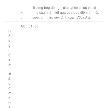
​Trường hợp đề nghị cấp lại hộ chiếu và có
4
nhu cầu nhận kết quả qua bưu điện, thì nộp
.
cước phí theo quy định của nước sở tại.
Một (01) bộ.
S
ố
b
ộ
h
ồ
s
ơ
M
ẫ
u
đ
ơ
n,
m
ẫ