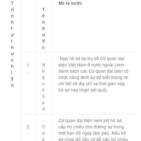
T
Mô tả bước
rì
T
n
ê
h
n
t
b
ự
ư
t
ớ
h
c
ự
​​ Nộp hồ sơ tại trụ sở Cơ quan đại
c
1
N
diện Việt Nam ở nước ngoài (xem
h
.
h
danh sách các Cơ quan đại diện có
i
ậ
chức năng lãnh sự để biết thông tin
ệ
n
chi tiết về địa chỉ và thời gian nộp
n
h
hồ sơ hay nhận kết quả).
​ ​
ồ
​ ​
s
ơ
​Cơ quan đại diện xem xét hồ sơ,
2
C
cấp hộ chiếu cho đương sự trong
.
ơ
thời hạn 05 ngày làm việc. Nếu hồ
q
sơ chưa đủ căn cứ để cấp hộ chiếu