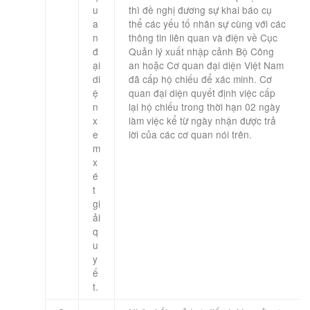
u
thì đề nghị đương sự khai báo cụ
a
thể các yếu tố nhân sự cùng với các
n
thông tin liên quan và điện về Cục
đ
Quản lý xuất nhập cảnh Bộ Công
ại
an hoặc Cơ quan đại diện Việt Nam
di
đã cấp hộ chiếu để xác minh. Cơ
ệ
quan đại diện quyết định việc cấp
n
lại hộ chiếu trong thời hạn 02 ngày
x
làm việc kể từ ngày nhận được trả
e
lời của các cơ quan nói trên.
m
x
é
t
gi
ải
q
u
y
ế
t.