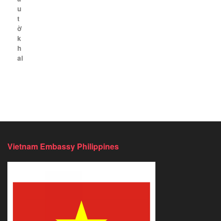
u
t
ờ
k
h
ai
Vietnam Embassy Philippines