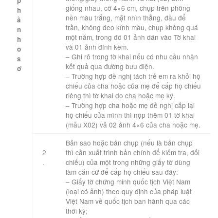
p
giống nhau, cỡ 4×6 cm, chụp trên phông
h
nền màu trắng, mặt nhìn thẳng, đầu để
ầ
trần, không đeo kính màu, chụp không quá
n
một năm, trong đó 01 ảnh dán vào Tờ khai
h
và 01 ảnh đính kèm.
ồ
– Ghi rõ trong tờ khai nếu có nhu cầu nhận
s
kết quả qua đường bưu điện.
ơ
– Trường hợp đề nghị tách trẻ em ra khỏi hộ
​ ​ ​
chiếu của cha hoặc của mẹ để cấp hộ chiếu
riêng thì tờ khai do cha hoặc mẹ ký.
– Trường hợp cha hoặc mẹ đề nghị cấp lại
hộ chiếu của mình thì nộp thêm 01 tờ khai
(mẫu X02) vả 02 ảnh 4×6 của cha hoặc mẹ.
Bản sao hoặc bản chụp (nếu là bản chụp
2
thì cần xuất trình bản chính để kiếm tra, đối
.
chiếu) của một trong những giấy tờ dùng
làm căn cứ để cấp hộ chiếu sau đây:
– Giấy tờ chứng minh quốc tịch Việt Nam
(loại có ảnh) theo quy định của pháp luật
Việt Nam về quốc tịch ban hành qua các
thời kỳ;