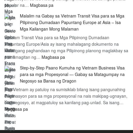
:
popular na…
Magbasa pa
sa
sa
Vietnam
Mga
Mahi
Malalim na Gabay sa Vietnam Transit Visa para sa Mga
Volunteer
Pilipino
Mag
Pilipinong Dumadaan Papuntang Europe at Asia – Isa
Visa
–
sa
Mga Kailangan Mong Malaman
–
Sekreto
Vie
Vietnam Transit Visa para sa Mga Pilipinong Dumadaan
Para
sa
Papuntang Europe/Asia ay isang mahalagang dokumento na
sa
Mas
kailangang paghandaan ng mga Pilipinong planong maglakbay sa
Mga
Mabilis
:
pamamagitan ng…
Magbasa pa
Pilipinong
at
Malalim
Gustong
Madaling
Step‑by‑Step Paano Kumuha ng Vietnam Business Visa
na
Mag-
Pagbiyahe
para sa mga Propesyonal — Gabay sa Matagumpay na
Gabay
Community
Negosyo sa Bansa ng Dragon
sa
Work
Ang Vietnam ay patuloy na sumisiklab bilang isang pangunahing
Vietnam
Ang
destinasyon para sa mga propesyonal na nais makipag-ugnayan,
Transit
Gabay
magnegosyo, at magpatuloy sa kanilang pag-unlad. Sa isang…
Visa
sa
:
Magbasa pa
para
Pagsusulong
Step‑by‑Step
sa
ng
Paano
Mga
Malasakit
Kumuha
Pilipinong
at