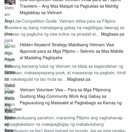
Paraan
Travelers – Ang Mas Malapit na Pagtuklas sa Mahilig
Para
Maglakbay sa Vietnam
sa
Ang Low-Competition Guide: Vietnam eVisa para sa Filipino
Vietnam
Travelers ay isang mahalagang gabay na nagbibigay-liwanag sa
Tourist
:
proseso ng pagkuha ng visa online na pinadali at…
Visa
Magbasa pa
Low
para
Hidden Keyword Strategy Mabilisang Vietnam Visa
Com
sa
Approval para sa Mga Pilipino – Sekreto sa Mas Mabilis
Gui
mga
at Madaling Pagbiyahe
Vie
Pilipino
Sa isang bansang tulad ng Vietnam na kilala sa kagandahan ng
eVi
sa
kalikasan, makasaysayang pook, at masasarap na pagkain, hindi
par
2025
:
na nakakagulat na tao mula sa…
Magbasa pa
sa
–
Hidden
Fili
Gabay
Vietnam Volunteer Visa – Para sa Mga Pilipinong
Keyword
Trav
sa
Gustong Mag-Community Work Ang Gabay sa
Strategy
–
Madaling
Pagsusulong ng Malasakit at Pagbabago sa Kamay ng
Mabilisang
Ang
Aplikasyon
Volunteer
Vietnam
Mas
at
Sa kasalukuyang panahon, maraming Pilipino ang naghahanap
Visa
Mala
Pagsusumite
ng pagkakataon na makapagbigay ng makabuluhang
Approval
na
kontribusyon sa iba’t ibang bahagi ng mundo. Isa sa mga pinaka-
para
Pag