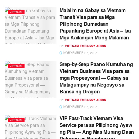
Malalim na Gabay sa Vietnam
VIETNAM
Transit Visa para sa Mga
Pilipinong Dumadaan
Papuntang Europe at Asia – Isa
Mga Kailangan Mong Malaman
BY
VIETNAM EMBASSY ADMIN
NOBYEMBRE 27, 2025
Step‑by‑Step Paano Kumuha ng
VIETNAM
Vietnam Business Visa para sa
mga Propesyonal — Gabay sa
Matagumpay na Negosyo sa
Bansa ng Dragon
BY
VIETNAM EMBASSY ADMIN
NOBYEMBRE 27, 2025
VIP Fast‑Track Vietnam Visa
VIETNAM
Service para sa Pilipinong Ayaw
ng Pila — Ang Mas Murang Daan
Patungo sa Bosohan ng