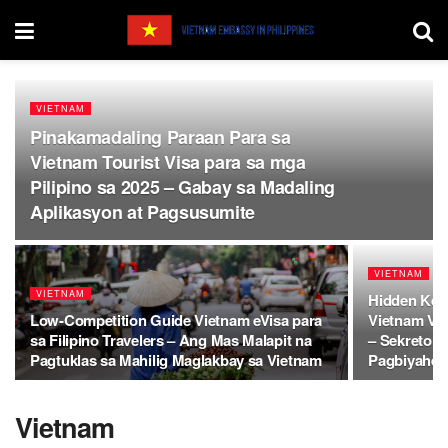
VIETNAM
Pinakamadaling Paraan Para sa
Vietnam Tourist Visa para sa mga
Pilipino sa 2025 – Gabay sa Madaling
Aplikasyon at Pagsusumite
VIETNAM
VIETNAM
Hidden Key
Low-Competition Guide Vietnam eVisa para
Vietnam Vis
sa Filipino Travelers – Ang Mas Malapit na
– Sekreto s
Pagtuklas sa Mahilig Maglakbay sa Vietnam
Pagbiyahe
Vietnam