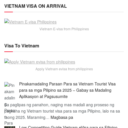
VIETNAM VISA ON ARRIVAL
Vietnam E-visa from Philippines
Visa To Vietnam
Apply Vietnam evisa from philippines
Pinakamadaling Paraan Para sa Vietnam Tourist Visa
para sa mga Pilipino sa 2025 – Gabay sa Madaling
Aplikasyon at Pagsusumite
Sa paglipas ng panahon, naging mas madali ang proseso ng
pagkuha ng Vietnam tourist visa para sa mga Pilipino, lalo na sa
:
taong 2025. Maraming…
Magbasa pa
Pinakamadaling
Low-Competition Guide Vietnam eVisa para sa Filipino