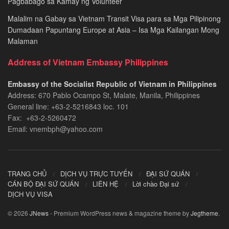
Pagbabago sa Kamay ng Volunteer
Malalim na Gabay sa Vietnam Transit Visa para sa Mga Pilipinong
Dumadaan Papuntang Europe at Asia – Isa Mga Kailangan Mong
Malaman
Address of Vietnam Embassy Philippines
Embassy of the Socialist Republic of Vietnam in Philippines​
Address: 670 Pablo Ocampo St, Malate, Manila, Philippines
General line: +63-2-5216843​​​ loc. 101
Fax: +63-2-5260472​
Email: vnembph@yahoo.com​
TRANG CHỦ
DỊCH VỤ TRỰC TUYẾN
ĐẠI SỨ QUÁN
CÁN BỘ ĐẠI SỨ QUÁN
LIÊN HỆ
Lời chào Đại sứ
DỊCH VỤ VISA
© 2026
JNews
- Premium WordPress news & magazine theme by
Jegtheme
.