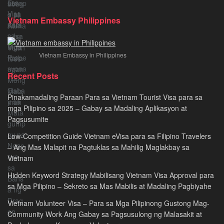
ng
Dumadaan
Pagbabago
Vietnam
Papuntang
sa
Vietnam Embassy Philippines
Business
Europe
Kamay
Visa
at
ng
para
Asia
Volunteer
Vietnam Embassy in Philippines
sa
–
mga
Isa
Recent Posts
Propesyonal
Mga
—
Kailangan
Pinakamadaling Paraan Para sa Vietnam Tourist Visa para sa
Gabay
Mong
mga Pilipino sa 2025 – Gabay sa Madaling Aplikasyon at
sa
Malaman
Pagsusumite
Matagumpay
na
Low-Competition Guide Vietnam eVisa para sa Filipino Travelers
Negosyo
– Ang Mas Malapit na Pagtuklas sa Mahilig Maglakbay sa
sa
Vietnam
Bansa
Hidden Keyword Strategy Mabilisang Vietnam Visa Approval para
ng
sa Mga Pilipino – Sekreto sa Mas Mabilis at Madaling Pagbiyahe
Dragon
Vietnam Volunteer Visa – Para sa Mga Pilipinong Gustong Mag-
Community Work Ang Gabay sa Pagsusulong ng Malasakit at